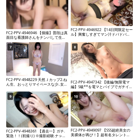
ライベートガチハメ撮り。※残りわ
ずか
FC2-PPV-4946922 【14日間限定セー
FC2-PPV-4946946 【個撮】普段は真
ル】興奮しすぎてマン汁ドバドバの
面目な看護師さんをナンパして生ハ
メンエス嬢♡ちんぽの誘惑に勝てず
メ！！
に中出し許しちゃってます！ 【無修
7
8
正・中出し】
FC2-PPV-4948229 天然Ｊカップ2.ね
FC2-PPV-4947342 【後編/無限電マ
ん生、おっとりマイペースな少..女
編】S級**を電マとバイブでガチイカ
が、人生初の中出しをされた瞬間、
セ！腰をくねらせ快楽の波に耐える
姿に素直に射精です【顔/中/無】
9
10
FC2-PPV-4949097 【SSS超絶美女の
FC2-PPV-4948361 【過去一】ガチ.
美裸体が再び！】超有名タレントフ
緊急！！(初撮り) ※撮影経験.ナㇱ！