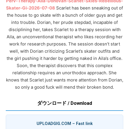
Perv-Therapy-Aila-Donovan-Scarlet-Skies-Rebellious-
Skater-Gi-2026-07-08
Scarlet has been sneaking out of
the house to go skate with a bunch of older guys and get
into trouble. Dorian, her prude stepdad, incapable of
disciplining her, takes Scarlet to a therapy session with
Aila, an unconventional therapist who likes recording her
work for research purposes. The session doesn’t start
well, with Dorian criticizing Scarlet’s skater outfits and
the girl pushing it harder by getting naked in Aila’s office.
Soon, the therapist discovers that this complex
relationship requires an unorthodox approach. She
knows that Scarlet just wants more attention from Dorian,
so only a good fuck will mend their broken bond.
ダウンロード / Download
UPLOADGIG.COM – Fast link