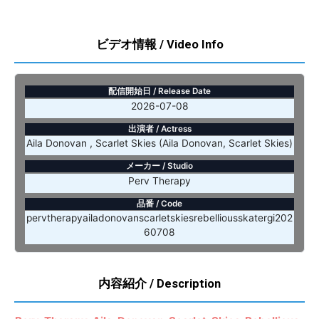
ビデオ情報 / Video Info
配信開始日 / Release Date
2026-07-08
出演者 / Actress
Aila Donovan , Scarlet Skies (Aila Donovan, Scarlet Skies)
メーカー / Studio
Perv Therapy
品番 / Code
pervtherapyailadonovanscarletskiesrebelliousskatergi202
60708
内容紹介 / Description