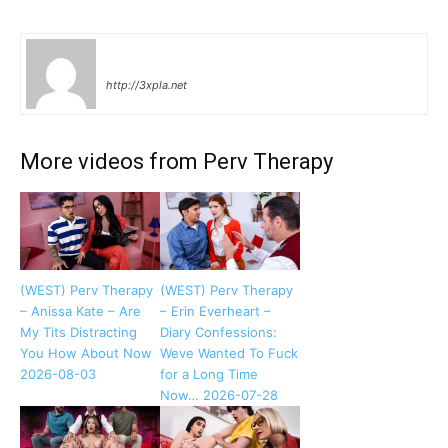
lucifer
http://3xpla.net
More videos from Perv Therapy
(WEST) Perv Therapy
(WEST) Perv Therapy
– Anissa Kate – Are
– Erin Everheart –
My Tits Distracting
Diary Confessions:
You How About Now
Weve Wanted To Fuck
2026-08-03
for a Long Time
Now… 2026-07-28