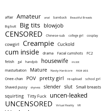
ァッションモデル事務所所属。
「最初で最後です。」
Amateur
affair
bareback
anal
Beautiful Breasts
Big tits
blowjob
Big butt
CENSORED
Chinese-sub
college girl
cosplay
Creampie
Cuckold
cowgirl
cum inside
drama
FC2
Facial cumshots
housewife
fetish
gal
handjob
incest
Mature
masturbation
nice ass
Nasty-Hardcore
pretty girl
POV
Onee-chan
re-upload
school girl
slender
slut
Small breasts
Shaved pussy
shyness
uncen-leaked
squirting
Titty Fuck
UNCENSORED
VR
Virtual Reality