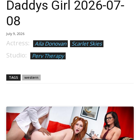
Daddys Girl 2026-07-
08
July 9, 2026
Actress:
Aila Donovan
Scarlet Skies
Studio:
Perv Therapy
TAGS
western