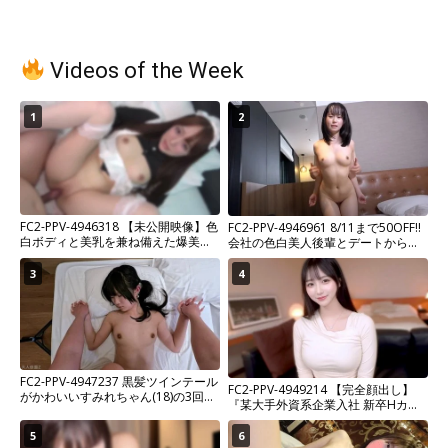
Videos of the Week
1
2
FC2-PPV-4946318 【未公開映像】色
FC2-PPV-4946961 8/11まで50OFF!!
白ボディと美乳を兼ね備えた爆美
会社の色白美人後輩とデートからの
女！今日は小悪魔ではなくメイドに
濃密ハメ撮り♡パイパン美マンをデ
変身！？どんなお願いも聞いてくれ
カチンで突き上げて窓際でもお構い
3
4
て献身的に尽くす姿に ココロもチン
なしの大胆開脚ピストン！
ポも大満足♡
FC2-PPV-4947237 黒髪ツインテール
FC2-PPV-4949214 【完全顔出し】
がかわいいすみれちゃん(18)の3回目
『某大手外資系企業入社 新卒Hカッ
撮影の１人称画角動画を集めてみま
プ爆美女OL』危険日ピル無し生中出
した。
し含む鬼畜NTR2連続射精。超希少プ
5
6